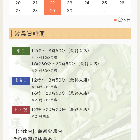
20
21
22
23
24
25
26
27
28
29
30
-
-
-
■
定休日
営業日時間
平日
12時～13時50分（最終入店）
※14時30分閉店
16時30分～20時50分（最終入店）
※21時30分閉店
土曜日
12時～13時50分（最終入店）
※14時30分閉店
16時～20時50分（最終入店）
※21時30分閉店
日・祝
12時～20時20分（最終入店）
※21時閉店
【定休日】毎週火曜日
その他臨時休業あり